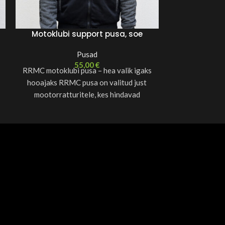
Motoklubi support pusa, soe
Pusad
55,00
€
RRMC motoklubi pusa – hea valik igaks
hooajaks RRMC pusa on valitud just
mootorratturitele, kes hindavad
mugavust, soojust ja kvaliteeti.