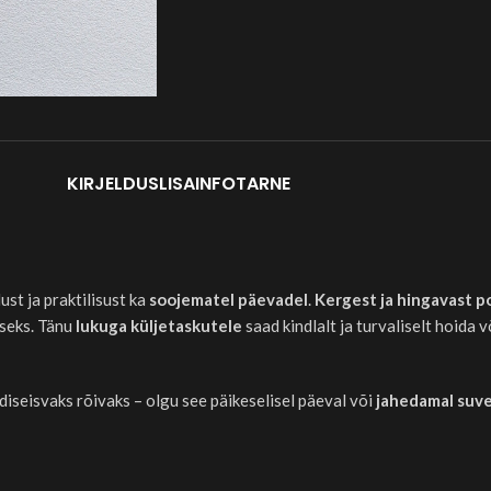
KIRJELDUS
LISAINFO
TARNE
st ja praktilisust ka
soojematel päevadel
.
Kergest ja hingavast p
iseks. Tänu
lukuga küljetaskutele
saad kindlalt ja turvaliselt hoida 
aldiseisvaks rõivaks – olgu see päikeselisel päeval või
jahedamal suv