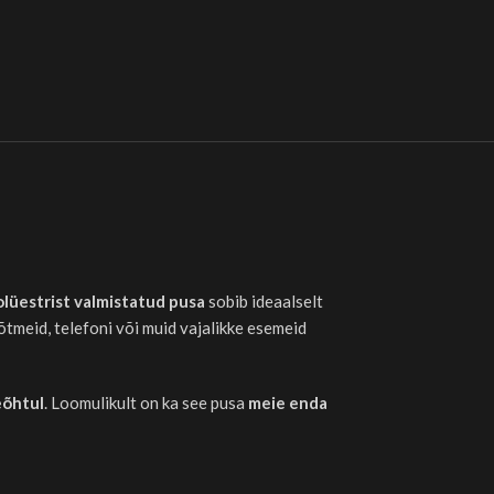
olüestrist valmistatud pusa
sobib ideaalselt
võtmeid, telefoni või muid vajalikke esemeid
eõhtul
. Loomulikult on ka see pusa
meie enda