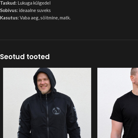
Taskud:
Lukuga külgedel
Sobivus:
ideaalne suveks
Kasutus:
Vaba aeg, sõitmine, matk.
Seotud tooted