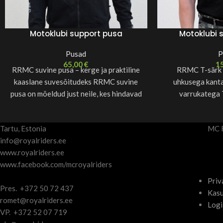
Motoklubi support pusa
Motoklubi 
Pusad
P
65,00
€
1
RRMC suvine pusa – kerge ja praktiline
RRMC T-särk –
kaaslane suvesõitudeks RRMC suvine
uhkusega kant
pusa on mõeldud just neile, kes hindavad
varrukatega 
liikumisvabadust ja
igapäevaseks kand
muga
Tartu, Estonia
MC 
info@royalriders.ee
www.royalriders.ee
www.facebook.com/mcroyalriders
Priv
Pres. +372 50 72 437
Kasu
romet@royalriders.ee
Logi
VP. +372 52 07 719