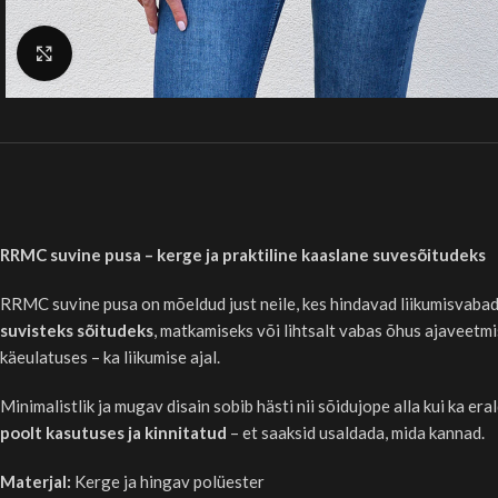
Kliki suurendamiseks
RRMC suvine pusa – kerge ja praktiline kaaslane suvesõitudeks
RRMC suvine pusa on mõeldud just neile, kes hindavad liikumisvabadu
suvisteks sõitudeks
, matkamiseks või lihtsalt vabas õhus ajaveetm
käeulatuses – ka liikumise ajal.
Minimalistlik ja mugav disain sobib hästi nii sõidujope alla kui ka er
poolt kasutuses ja kinnitatud
– et saaksid usaldada, mida kannad.
Materjal:
Kerge ja hingav polüester