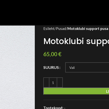
Esileht
Pusad
Motoklubi support pusa 
Motoklubi suppo
65,00
€
SUURUS
L
Tootekood:
-