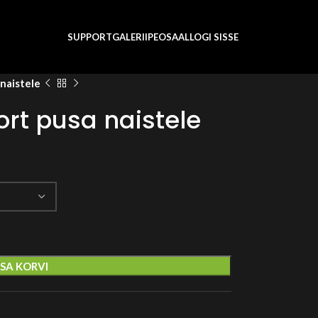
SUPPORT
GALERII
PEOSAAL
LOGI SISSE
naistele
rt pusa naistele
ISA KORVI