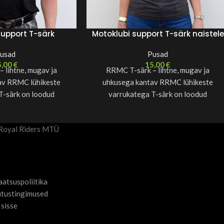
support T-särk
Motoklubi support T-särk naistele
usad
Pusad
5,00
€
15,00
€
 lihtne, mugav ja
RRMC T-särk – lihtne, mugav ja
av RRMC lühikeste
uhkusega kantav RRMC lühikeste
T-särk on loodud
varrukatega T-särk on loodud
miseks . Valmistatud
igapäevaseks kandmiseks . Valmistatud
vast ja
mugavast ja
Royal Riders MTÜ
aatsuspoliitika
tustingimused
 sisse